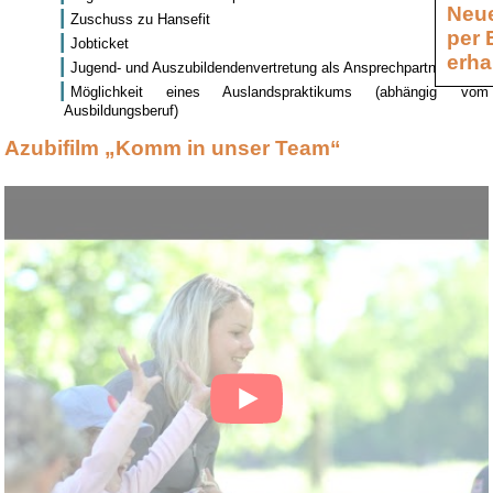
Neue
Zuschuss zu Hansefit
per 
Jobticket
erha
Jugend- und Auszubildendenvertretung als Ansprechpartner
Möglichkeit eines Auslandspraktikums (abhängig vom
Ausbildungsberuf)
Azubifilm „Komm in unser Team“