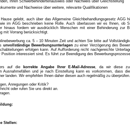
nden, Ihren Schwerbehindertenausweis oder Nachweis über Gleichstellung
kumente und Nachweise über weitere, relevante Qualifikationen
 Hause gelebt, auch über das Allgemeine Gleichbehandlungsgesetz AGG hi
wie im AGG beschrieben keine Rolle. Auch überlassen wir es Ihnen, ob S
 hinaus fordern wir ausdrücklich Menschen mit einer Behinderung zur Be
g mit Vorrang berücksichtigt.
linebewerbung ca. 5 – 10 Minuten Zeit und achten Sie bitte auf Vollständigke
ss
unvollständige Bewerbungsunterlagen
zu einer Verzögerung des Bewer
chabteilungen erfolgen kann. Auf Aufforderung nicht nachgereichte Unterla
er Position interessiert sind. Es führt zur Beendigung des Bewerbungsprozess
ders auf die
korrekte Angabe Ihrer E-Mail-Adresse
, da wir diese zu
 In Ausnahmefällen und je nach Einstellung kann es vorkommen, dass die
ner landen. Wir empfehlen Ihnen daher diesen auch regelmäßig zu überprüfen
gen, Anregungen oder Kritik?
richt oder rufen Sie uns direkt an.
Fragen.
ildung:
e Stellen: