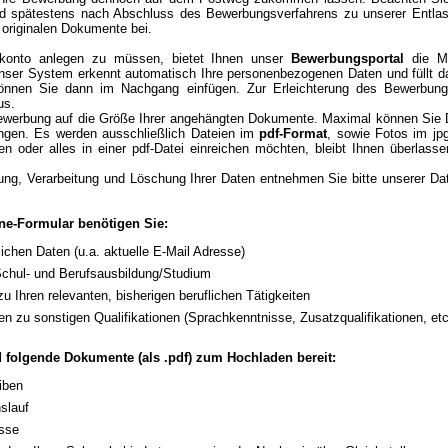
 und spätestens nach Abschluss des Bewerbungsverfahrens zu unserer Entlas
 originalen Dokumente bei.
rkonto anlegen zu müssen, bietet Ihnen unser
Bewerbungsportal
die Mö
nser System erkennt automatisch Ihre personenbezogenen Daten und füllt da
nnen Sie dann im Nachgang einfügen. Zur Erleichterung des Bewerbung
us.
bewerbung auf die Größe Ihrer angehängten Dokumente. Maximal können Sie
gen. Es werden ausschließlich Dateien im
pdf-Format
, sowie Fotos im jp
en oder alles in einer pdf-Datei einreichen möchten, bleibt Ihnen überlas
ung, Verarbeitung und Löschung Ihrer Daten entnehmen Sie bitte unserer Da
ne-Formular benötigen Sie:
lichen Daten (u.a. aktuelle E-Mail Adresse)
Schul- und Berufsausbildung/Studium
zu Ihren relevanten, bisherigen beruflichen Tätigkeiten
en zu sonstigen Qualifikationen (Sprachkenntnisse, Zusatzqualifikationen, etc
ld folgende Dokumente (als .pdf) zum Hochladen bereit:
iben
slauf
isse