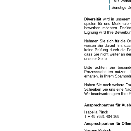
Falls vorha
Sonstige Do
Diversität
wird in unserem
spielen für uns Merkmale 
bewerben möchten. Darüber
Eignung wird Ihre Bewerbun
Nehmen Sie sich für die On
weisen Sie darauf hin, da
keine Prüfung durch die Fa
dass Sie nicht weiter an d
unserer Seite.
Bitte achten Sie beson
Prozessschritten nutzen.
erhalten, in Ihrem Spamord
Haben Sie noch weitere Fra
Schreiben Sie uns eine Nach
Wir beantworten gern Ihre 
Ansprechpartner für Ausb
Isabella Pinck
T + 49 7681 404-169
Ansprechpartner für Offen
Susann Pietsch