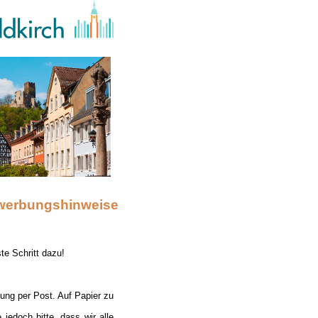
werbungshinweise
te Schritt dazu!
bung per Post. Auf Papier zu
edoch bitte, dass wir alle