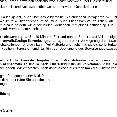
nden, Ihren Schwerbehindertenausweis oder Nachweis über Gleichstellung
kumente und Nachweise über weitere, relevante Qualifikationen
 Hause gelebt, auch über das Allgemeine Gleichbehandlungsgesetz AGG hi
wie im AGG beschrieben keine Rolle. Auch überlassen wir es Ihnen, ob S
 hinaus fordern wir ausdrücklich Menschen mit einer Behinderung zur Be
g mit Vorrang berücksichtigt.
linebewerbung ca. 5 – 10 Minuten Zeit und achten Sie bitte auf Vollständigke
ss
unvollständige Bewerbungsunterlagen
zu einer Verzögerung des Bewer
chabteilungen erfolgen kann. Auf Aufforderung nicht nachgereichte Unterla
er Position interessiert sind. Es führt zur Beendigung des Bewerbungsprozess
ders auf die
korrekte Angabe Ihrer E-Mail-Adresse
, da wir diese zu
 In Ausnahmefällen und je nach Einstellung kann es vorkommen, dass die
ner landen. Wir empfehlen Ihnen daher diesen auch regelmäßig zu überprüfen
gen, Anregungen oder Kritik?
richt oder rufen Sie uns direkt an.
Fragen.
ildung:
e Stellen: