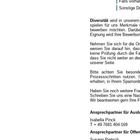
Falls vorha
Sonstige Do
Diversität
wird in unserem
spielen für uns Merkmale 
bewerben möchten. Darüber
Eignung wird Ihre Bewerbun
Nehmen Sie sich für die On
weisen Sie darauf hin, da
keine Prüfung durch die Fa
dass Sie nicht weiter an d
unserer Seite.
Bitte achten Sie beson
Prozessschritten nutzen.
erhalten, in Ihrem Spamord
Haben Sie noch weitere Fra
Schreiben Sie uns eine Nach
Wir beantworten gern Ihre 
Ansprechpartner für Ausb
Isabella Pinck
T + 49 7681 404-169
Ansprechpartner für Offen
Susann Pietsch