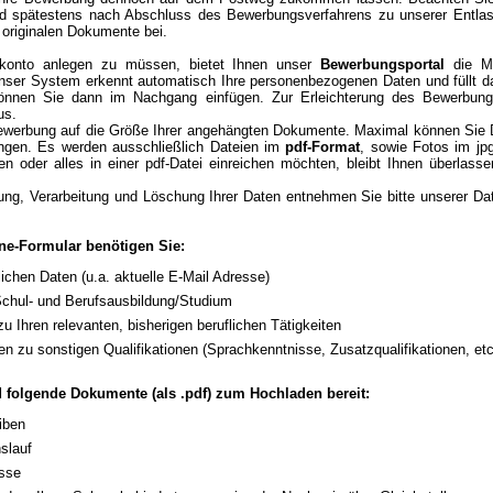
 und spätestens nach Abschluss des Bewerbungsverfahrens zu unserer Entlas
 originalen Dokumente bei.
rkonto anlegen zu müssen, bietet Ihnen unser
Bewerbungsportal
die Mö
nser System erkennt automatisch Ihre personenbezogenen Daten und füllt da
nnen Sie dann im Nachgang einfügen. Zur Erleichterung des Bewerbung
us.
bewerbung auf die Größe Ihrer angehängten Dokumente. Maximal können Sie
gen. Es werden ausschließlich Dateien im
pdf-Format
, sowie Fotos im jp
en oder alles in einer pdf-Datei einreichen möchten, bleibt Ihnen überlas
ung, Verarbeitung und Löschung Ihrer Daten entnehmen Sie bitte unserer Da
ne-Formular benötigen Sie:
lichen Daten (u.a. aktuelle E-Mail Adresse)
Schul- und Berufsausbildung/Studium
zu Ihren relevanten, bisherigen beruflichen Tätigkeiten
en zu sonstigen Qualifikationen (Sprachkenntnisse, Zusatzqualifikationen, etc
ld folgende Dokumente (als .pdf) zum Hochladen bereit:
iben
slauf
isse