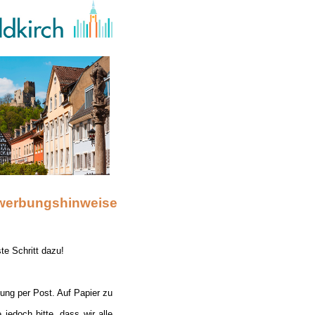
werbungshinweise
te Schritt dazu!
bung per Post. Auf Papier zu
edoch bitte, dass wir alle