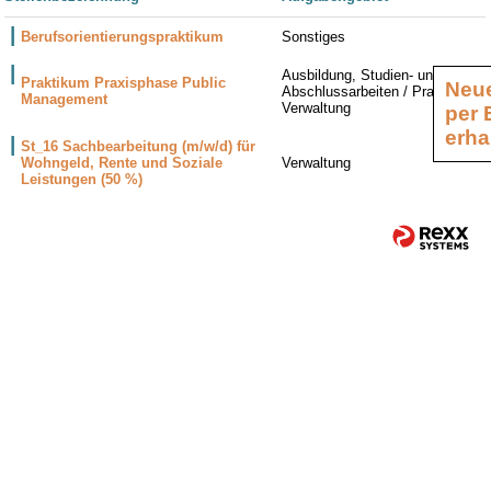
Berufsorientierungspraktikum
Sonstiges
Ausbildung, Studien- und
Praktikum Praxisphase Public
Neue
Abschlussarbeiten / Praktika,
Management
Verwaltung
per 
erha
St_16 Sachbearbeitung (m/w/d) für
Wohngeld, Rente und Soziale
Verwaltung
Leistungen (50 %)