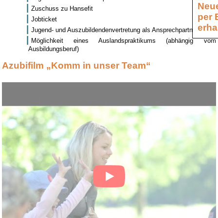
Neue
Zuschuss zu Hansefit
per 
Jobticket
erha
Jugend- und Auszubildendenvertretung als Ansprechpartner
Möglichkeit eines Auslandspraktikums (abhängig vom
Ausbildungsberuf)
Azubifilm „Komm in unser Team“