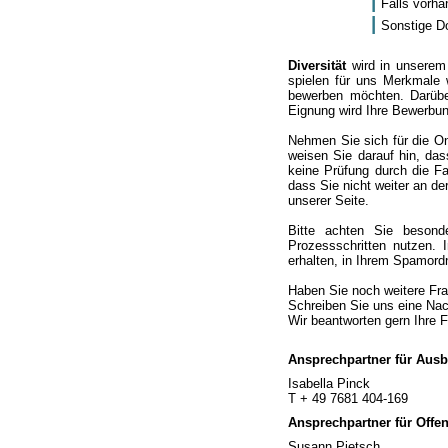
Falls vorha
Sonstige Do
Diversität
wird in unserem
spielen für uns Merkmale 
bewerben möchten. Darüber
Eignung wird Ihre Bewerbun
Nehmen Sie sich für die On
weisen Sie darauf hin, da
keine Prüfung durch die Fa
dass Sie nicht weiter an d
unserer Seite.
Bitte achten Sie beson
Prozessschritten nutzen.
erhalten, in Ihrem Spamord
Haben Sie noch weitere Fra
Schreiben Sie uns eine Nach
Wir beantworten gern Ihre 
Ansprechpartner für Ausb
Isabella Pinck
T + 49 7681 404-169
Ansprechpartner für Offen
Susann Pietsch