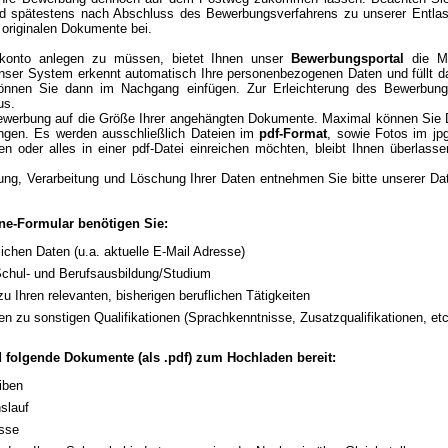
 und spätestens nach Abschluss des Bewerbungsverfahrens zu unserer Entlas
 originalen Dokumente bei.
rkonto anlegen zu müssen, bietet Ihnen unser
Bewerbungsportal
die Mö
nser System erkennt automatisch Ihre personenbezogenen Daten und füllt da
nnen Sie dann im Nachgang einfügen. Zur Erleichterung des Bewerbung
us.
bewerbung auf die Größe Ihrer angehängten Dokumente. Maximal können Sie
gen. Es werden ausschließlich Dateien im
pdf-Format
, sowie Fotos im jp
en oder alles in einer pdf-Datei einreichen möchten, bleibt Ihnen überlas
ung, Verarbeitung und Löschung Ihrer Daten entnehmen Sie bitte unserer Da
ne-Formular benötigen Sie:
lichen Daten (u.a. aktuelle E-Mail Adresse)
Schul- und Berufsausbildung/Studium
zu Ihren relevanten, bisherigen beruflichen Tätigkeiten
en zu sonstigen Qualifikationen (Sprachkenntnisse, Zusatzqualifikationen, etc
ld folgende Dokumente (als .pdf) zum Hochladen bereit:
iben
slauf
isse