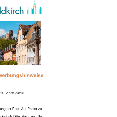
werbungshinweise
te Schritt dazu!
bung per Post. Auf Papier zu
edoch bitte, dass wir alle