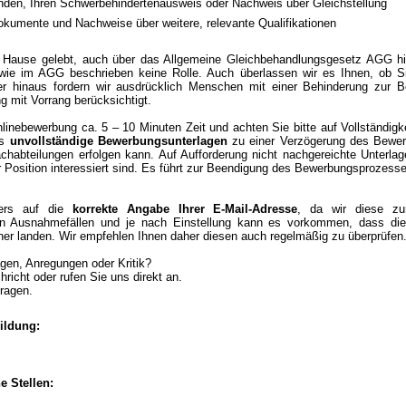
nden, Ihren Schwerbehindertenausweis oder Nachweis über Gleichstellung
kumente und Nachweise über weitere, relevante Qualifikationen
 Hause gelebt, auch über das Allgemeine Gleichbehandlungsgesetz AGG hi
wie im AGG beschrieben keine Rolle. Auch überlassen wir es Ihnen, ob S
 hinaus fordern wir ausdrücklich Menschen mit einer Behinderung zur Be
g mit Vorrang berücksichtigt.
linebewerbung ca. 5 – 10 Minuten Zeit und achten Sie bitte auf Vollständigke
ss
unvollständige Bewerbungsunterlagen
zu einer Verzögerung des Bewer
chabteilungen erfolgen kann. Auf Aufforderung nicht nachgereichte Unterla
er Position interessiert sind. Es führt zur Beendigung des Bewerbungsprozess
ders auf die
korrekte Angabe Ihrer E-Mail-Adresse
, da wir diese zu
 In Ausnahmefällen und je nach Einstellung kann es vorkommen, dass die
ner landen. Wir empfehlen Ihnen daher diesen auch regelmäßig zu überprüfen
gen, Anregungen oder Kritik?
richt oder rufen Sie uns direkt an.
Fragen.
ildung:
e Stellen: